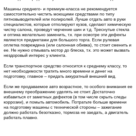
Машины среднего- и премиум-класса не рекомендуется
самостоятельно чистить моющими средствами по типу
пятновыводителей или полиролей. Лучше отдать авто в руки
специалистов, которые отполируют кузов, сделают химическую
чистку салона, проведут черчение шин и т.д. Треснутые стекла
и оптика желательно заменить, т.к. при осмотре эти дефекты
являются предметами для большого торга. Если рулевая
оплетка повреждена (или салонная обивка), то стоит сменить и
ее. Не нужно отмывать мотор до блеска, т.к. это может вызвать
нездоровый интерес у клиента.
Если транспортное средство относится к среднему классу, то
нет необходимости тратить много времени и денег на
подготовку, главное – придать аккуратный внешний вид.
Если же продаваемое авто возрастное, то особого внимания ее
внешнему преображению уделять не стоит. Достаточно
избавиться от заметных дефектов (в том числе скрыть следы
коррозии), и помыть автомобиль. Потратьте больше времени
на подготовку машины с технической стороны – зажигание
должно работать безотказно, тормоза не заедать, а двигатель
работать плавно.