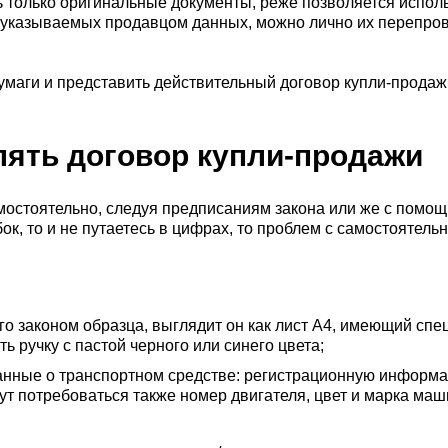
только оригинальные документы, реже позволяется исполь
 указываемых продавцом данных, можно лично их перепров
умаги и представить действительный договор купли-прода
лять договор купли-продажи
амостоятельно, следуя предписаниям закона или же с помо
ок, то и не путаетесь в цифрах, то проблем с самостоятел
о законом образца, выглядит он как лист А4, имеющий сп
 ручку с пастой черного или синего цвета;
данные о транспортном средстве: регистрационную информа
ут потребоваться также номер двигателя, цвет и марка маш